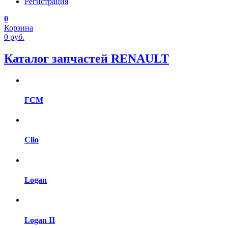
Регистрация
0
Корзина
0
руб.
Каталог запчастей RENAULT
ГСМ
Clio
Logan
Logan II